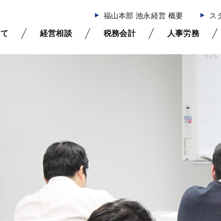
福山本部 池永経営 概要
ス
いて
経営相談
税務会計
人事労務