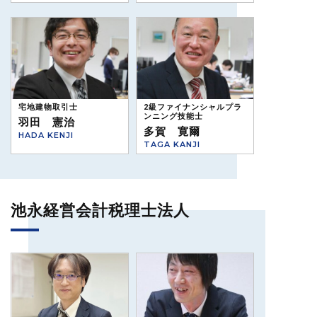
宅地建物取引士
2級ファイナンシャルプラ
ンニング技能士
羽田 憲治
多賀 寛爾
HADA KENJI
TAGA KANJI
池永経営会計税理士法人