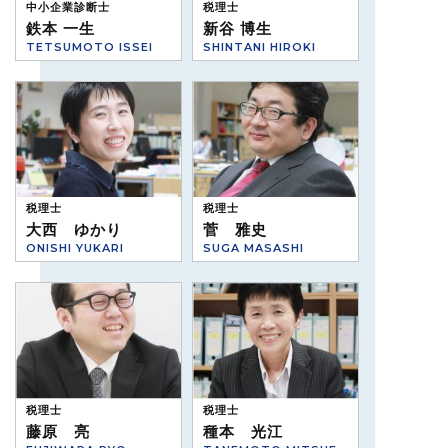
中小企業診断士
税理士
鉄本 一生
新谷 博生
TETSUMOTO ISSEI
SHINTANI HIROKI
税理士
税理士
大西 ゆかり
菅 雅史
ONISHI YUKARI
SUGA MASASHI
税理士
税理士
藤原 亮
種本 光江