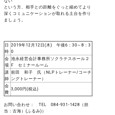
ない
という方、相手との距離をぐっと縮めてより
深くコミュニケーションが取れる土台を作り
ましょう。
日
2019年12月12日(木) 午後6：30～8：3
時
0
会
池永経営会計事務所ソクラテスホール２
場
F セミナールーム
講
前田 和子 氏（NLPトレーナー/コーチ
師
ングトレーナー）
会
3,000円(税込)
費
お問い合わせ： TEL 084-931-1428（担
当：古海）(ふるみ)）