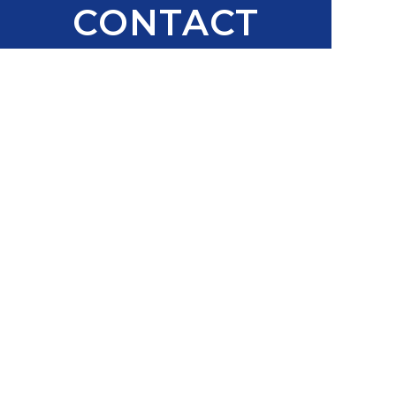
CONTACT
お気軽にお問い合わせください
084-931-1428
受付時間 9:00～18:00
お問い合わせ
〒721-0965 広島県福山市王子町1-2-24