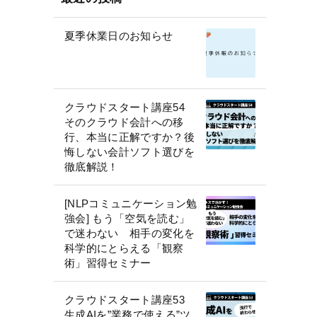
夏季休業日のお知らせ
クラウドスタート講座54
そのクラウド会計への移
行、本当に正解ですか？後
悔しない会計ソフト選びを
徹底解説！
[NLPコミュニケーション勉
強会] もう「空気を読む」
で迷わない 相手の変化を
科学的にとらえる「観察
術」習得セミナー
クラウドスタート講座53
生成AIを”業務で使える”ツ