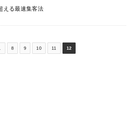
を超える最速集客法
.
8
9
10
11
12