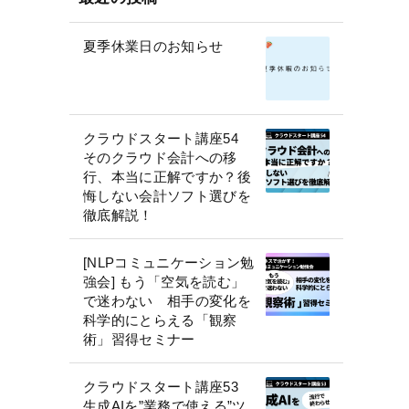
夏季休業日のお知らせ
クラウドスタート講座54
そのクラウド会計への移
行、本当に正解ですか？後
悔しない会計ソフト選びを
徹底解説！
[NLPコミュニケーション勉
強会] もう「空気を読む」
で迷わない 相手の変化を
科学的にとらえる「観察
術」習得セミナー
クラウドスタート講座53
生成AIを”業務で使える”ツ