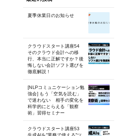
夏季休業日のお知らせ
クラウドスタート講座54
そのクラウド会計への移
行、本当に正解ですか？後
悔しない会計ソフト選びを
徹底解説！
[NLPコミュニケーション勉
強会] もう「空気を読む」
で迷わない 相手の変化を
科学的にとらえる「観察
術」習得セミナー
クラウドスタート講座53
生成AIを”業務で使える”ツ